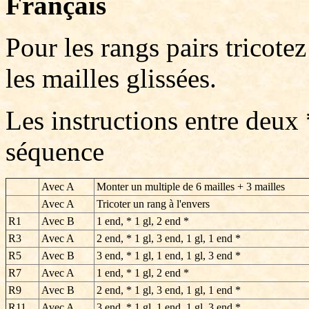
Français
Pour les rangs pairs tricotez 
les mailles glissées.
Les instructions entre deux 
séquence
Avec A
Monter un multiple de 6 mailles + 3 mailles
Avec A
Tricoter un rang à l'envers
R1
Avec B
1 end, * 1 gl, 2 end *
R3
Avec A
2 end, * 1 gl, 3 end, 1 gl, 1 end *
R5
Avec B
3 end, * 1 gl, 1 end, 1 gl, 3 end *
R7
Avec A
1 end, * 1 gl, 2 end *
R9
Avec B
2 end, * 1 gl, 3 end, 1 gl, 1 end *
R11
Avec A
3 end, * 1 gl, 1 end, 1 gl, 3 end *