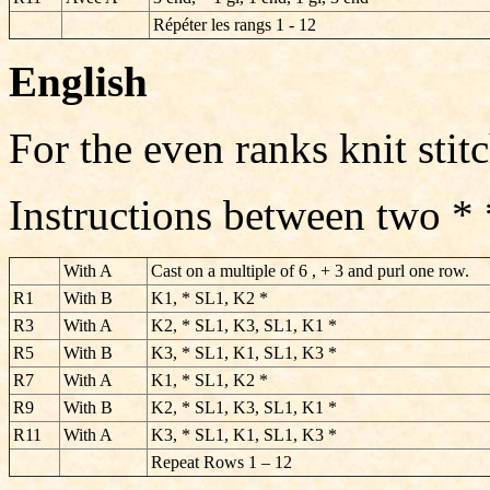
Répéter les rangs 1 - 12
English
For the even ranks knit stitc
Instructions between two *
With A
Cast on a multiple of 6 , + 3 and purl one row.
R1
With B
K1, * SL1, K2 *
R3
With A
K2, * SL1, K3, SL1, K1 *
R5
With B
K3, * SL1, K1, SL1, K3 *
R7
With A
K1, * SL1, K2 *
R9
With B
K2, * SL1, K3, SL1, K1 *
R11
With
A
K3, * SL1, K1, SL1, K3 *
Repeat Rows 1 – 12