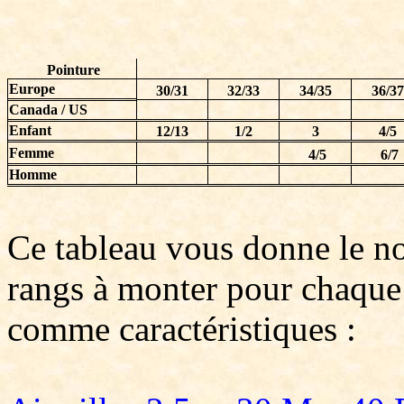
Pointure
Europe
30/31
32/33
34/35
36/37
Canada / US
Enfant
12/13
1/2
3
4/5
Femme
4/5
6/7
Homme
Ce tableau vous donne le n
rangs à monter pour chaque 
comme caractéristiques :