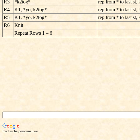
R3
*k2tog*
rep from * to last st, 
R4
K1, *yo, k2tog*
rep from * to last st, 
R5
K1, *yo, k2tog*
rep from * to last st, 
R6
Knit
Repeat Rows 1 – 6
Recherche personnalisée