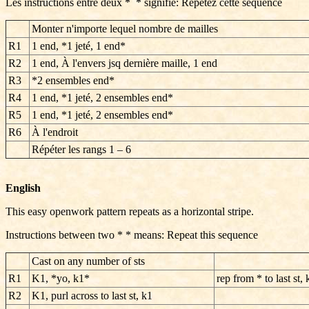
Les instructions entre deux * * signifie: Répétez cette séquence
Monter n'importe lequel nombre de mailles
R1
1 end, *1 jeté, 1 end*
R2
1 end, À l'envers
jsq dernière maille
, 1 end
R3
*2 ensembles end*
R4
1 end, *1 jeté, 2 ensembles end*
R5
1 end, *1 jeté, 2 ensembles end*
R6
À l'endroit
Répéter les rangs
1 – 6
English
This easy openwork pattern repeats as a horizontal stripe.
Instructions between two * * means: Repeat this sequence
Cast on any number of sts
R1
K1, *yo, k1*
rep from * to last st, 
R2
K1, purl across to last st, k1