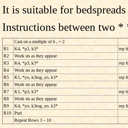
It is suitable for bedspread
Instructions between two *
Cast on a multiple of 6 , + 2
R1
K4, *p3, k3*
rep f
R2
Work sts as they appear
R3
K4, *p3, k3*
rep f
R4
Work sts as they appear
R5
K1, *yo, k3tog, yo, k3*
rep f
R6
Work sts as they appear
R7
K1, *p3, k3*
rep f
R8
Work sts as they appear
R9
K4, *yo, k3tog, yo, k3*
rep f
R10
Purl
Repeat Rows 3 – 10