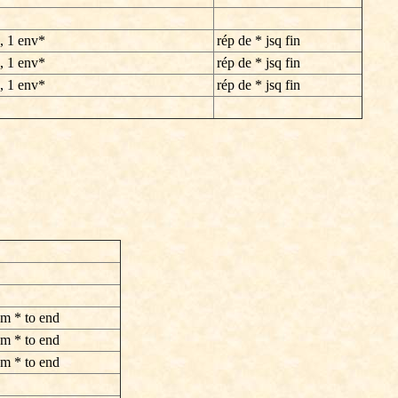
, 1 env*
rép de * jsq fin
, 1 env*
rép de * jsq fin
, 1 env*
rép de * jsq fin
om * to end
om * to end
om * to end