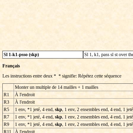
Sl 1-k1-psso (skp)
Sl 1, k1, pass sl st over th
Français
Les instructions entre deux * * signifie: Répétez cette séquence
Monter un multiple de 14 mailles + 1 mailles
R1
À l'endroit
R3
À l'endroit
R5
1 env, *1 jeté, 4 end,
skp
, 1 env, 2 ensembles end, 4 end, 1 jet
R7
1 env, *1 jeté, 4 end,
skp
, 1 env, 2 ensembles end, 4 end, 1 jet
R9
1 env, *1 jeté, 4 end,
skp
, 1 env, 2 ensembles end, 4 end, 1 jet
R11
À l'endroit