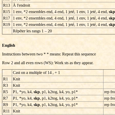
R13
À l'endroit
R15
1 env, *2 ensembles end, 4 end, 1 jeté, 1 env, 1 jeté, 4 end,
skp
R17
1 env, *2 ensembles end, 4 end, 1 jeté, 1 env, 1 jeté, 4 end,
skp
R19
1 env, *2 ensembles end, 4 end, 1 jeté, 1 env, 1 jeté, 4 end,
skp
Répéter les rangs
1 – 20
English
Instructions between two * * means: Repeat this sequence
Row 2 and all even rows (WS): Work sts as they appear.
Cast on a multiple of 14 , + 1
R1
Knit
R3
Knit
R5
P1, *yo, k4,
skp
, p1, k2tog, k4, yo, p1*
rep fr
R7
P1, *yo, k4,
skp
, p1, k2tog, k4, yo, p1*
rep fr
R9
P1, *yo, k4,
skp
, p1, k2tog, k4, yo, p1*
rep fr
R11
Knit