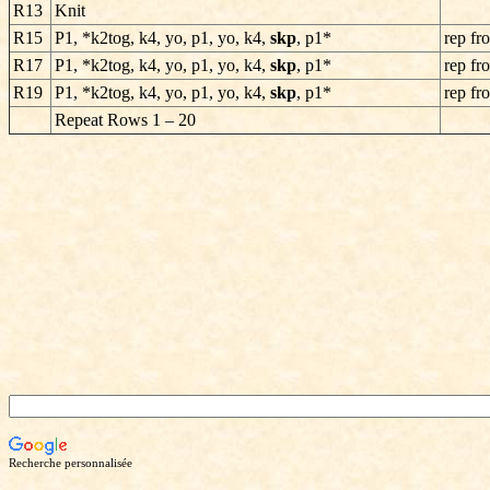
R13
Knit
R15
P1, *k2tog, k4, yo, p1, yo, k4,
skp
, p1*
rep fr
R17
P1, *k2tog, k4, yo, p1, yo, k4,
skp
, p1*
rep fr
R19
P1, *k2tog, k4, yo, p1, yo, k4,
skp
, p1*
rep fr
Repeat Rows 1 – 20
Recherche personnalisée