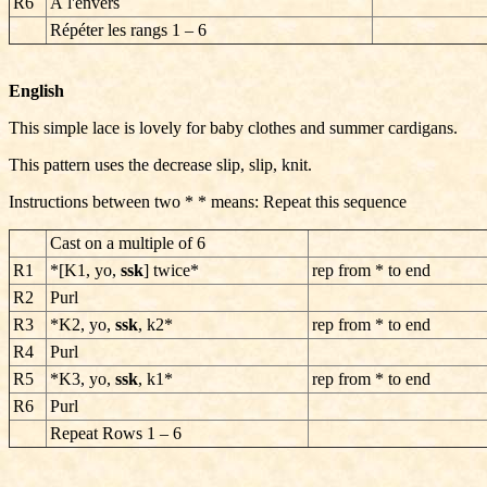
R6
À l'envers
Répéter les rangs
1 – 6
English
This simple lace is lovely for baby clothes and summer cardigans.
This pattern uses the decrease slip, slip, knit.
Instructions between two * * means: Repeat this sequence
Cast on a multiple of
6
R1
*[K1, yo,
ssk
] twice*
rep from * to end
R2
Purl
R3
*K2, yo,
ssk
, k2*
rep from * to end
R4
Purl
R5
*K3, yo,
ssk
, k1*
rep from * to end
R6
Purl
Repeat Rows 1 – 6