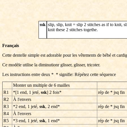
ssk
slip, slip, knit = slip 2 stitches as if to knit,
knit these 2 stitches togethe.
Français
Cette dentelle simple est adorable pour les vêtements de bébé et cardig
Ce modèle utilise la diminutionr glisser, glisser, tricoter.
Les instructions entre deux * * signifie: Répétez cette séquence
Monter un multiple de 6 mailles
R1
*[1 end, 1 jeté,
ssk
] 2 fois*
rép de * jsq fin
R2
À l'envers
R3
*2 end, 1 jeté,
ssk
, 2 end*
rép de * jsq fin
R4
À l'envers
R5
*3 end, 1 jeté,
ssk
, 1 end*
rép de * jsq fin