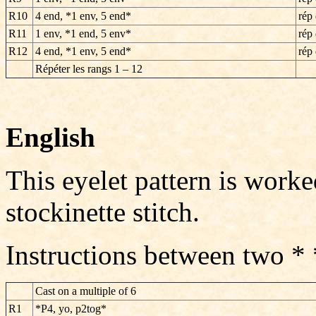
R10
4 end, *1 env, 5 end*
rép 
R11
1 env, *1 end, 5 env*
rép 
R12
4 end, *1 env, 5 end*
rép 
Répéter les rangs
1 – 12
English
This eyelet pattern is work
stockinette stitch.
Instructions between two *
Cast on a multiple of
6
R1
*P4, yo, p2tog*