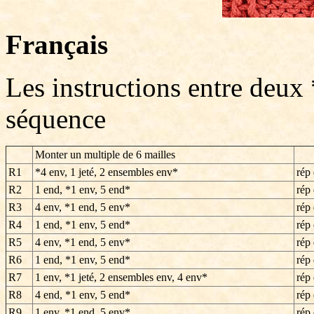
Français
Les instructions entre deux 
séquence
Monter un multiple de 6 mailles
R1
*4 env, 1 jeté, 2 ensembles env*
rép 
R2
1 end, *1 env, 5 end*
rép 
R3
4 env, *1 end, 5 env*
rép 
R4
1 end, *1 env, 5 end*
rép 
R5
4 env, *1 end, 5 env*
rép 
R6
1 end, *1 env, 5 end*
rép 
R7
1 env, *1 jeté, 2 ensembles env, 4 env*
rép 
R8
4 end, *1 env, 5 end*
rép 
R9
1 env, *1 end, 5 env*
rép 