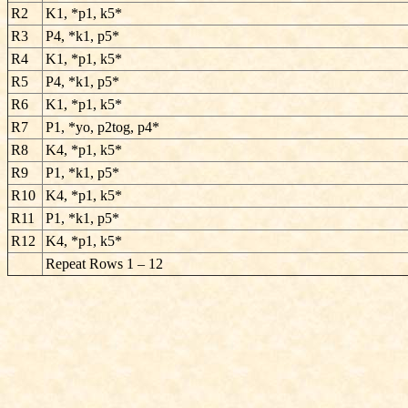
R2
K1, *p1, k5*
R3
P4, *k1, p5*
R4
K1, *p1, k5*
R5
P4, *k1, p5*
R6
K1, *p1, k5*
R7
P1, *yo, p2tog, p4*
R8
K4, *p1, k5*
R9
P1, *k1, p5*
R10
K4, *p1, k5*
R11
P1, *k1, p5*
R12
K4, *p1, k5*
Repeat Rows 1 – 12