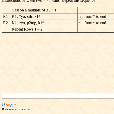
Instructions between two * * means: Repeat this sequence
Cast on a multiple of 3 , + 1
R1
K1, *yo,
ssk
, k1*
rep from * to end
R2
K1, *yo, p2tog, k1*
rep from * to end
Repeat Rows 1 – 2
Recherche personnalisée