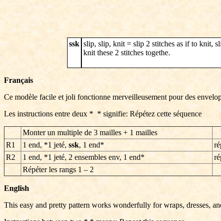
ssk
slip, slip, knit = slip 2 stitches as if to knit,
knit these 2 stitches togethe.
Français
Ce modèle facile et joli fonctionne merveilleusement pour des envelo
Les instructions entre deux * * signifie: Répétez cette séquence
Monter un multiple de 3 mailles + 1 mailles
R1
1 end, *1 jeté,
ssk
,
1 end
*
ré
R2
1 end
, *
1 jeté
, 2 ensembles env,
1 end
*
ré
Répéter les rangs
1 – 2
English
This easy and pretty pattern works wonderfully for wraps, dresses, an