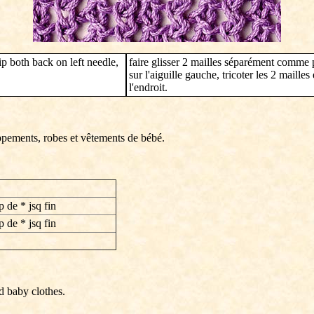
 slip both back on left needle,
faire glisser 2 mailles séparément comme po
sur l'aiguille gauche, tricoter les 2 maille
l'endroit.
ppements, robes et vêtements de bébé.
p de * jsq fin
p de * jsq fin
d baby clothes.