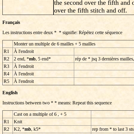
the second over the fifth and of
over the fifth stitch and off.
Français
Les instructions entre deux * * signifie: Répétez cette séquence
Monter un multiple de 6 mailles + 5 mailles
R1
À l'endroit
R2
2 end, *
mb
, 5 end*
rép de * jsq 3 dernières mailles
R3
À l'endroit
R4
À l'endroit
R5
À l'endroit
English
Instructions between two * * means: Repeat this sequence
Cast on a multiple of 6 , + 5
R1
Knit
R2
K2, *
mb
, k5*
rep from * to last 3 st