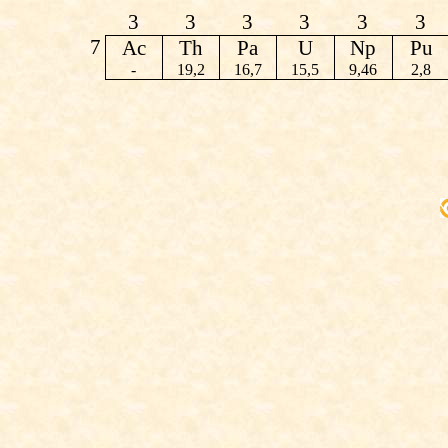
3
3
3
3
3
3
7
Ac
Th
Pa
U
Np
Pu
-
19,2
16,7
15,5
9,46
2,8