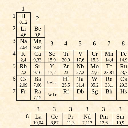
1
1
H
2
0,12
2
Li
Be
4,6
9,8
3
Na
Mg
3
4
5
6
7
8
2,64
9,04
4
K
Ca
Sc
Ti
V
Cr
Mn
Fe
2,4
9,33
15,9
20,9
17,6
15,3
14,4
14,9
5
Rb
Sr
Y
Zr
Nb
Mo
Tc
Ru
2,2
9,16
17,2
23
27,2
27,6
23,81
23,7
6
Cs
Ba
Hf
Ta
W
Re
Os
La-Lu
2,09
7,66
25,5
31,4
35,2
33,1
29,3
7
Fr
Ra
Rf
Db
Sg
Bh
Hs
Ac-Lr
7,15
3
3
3
3
3
3
6
La
Ce
Pr
Nd
Pm
Sm
10,04
8,87
11,3
7,113
12,6
10,9