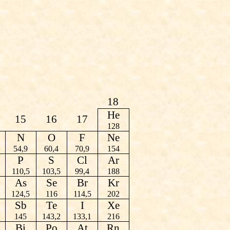
18
He
15
16
17
128
N
O
F
Ne
54,9
60,4
70,9
154
P
S
Cl
Ar
110,5
103,5
99,4
188
As
Se
Br
Kr
124,5
116
114,5
202
Sb
Te
I
Xe
145
143,2
133,1
216
Bi
Po
At
Rn