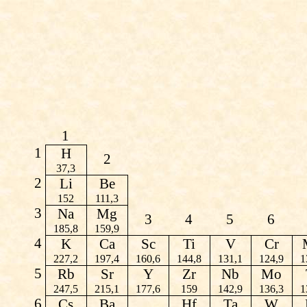
1
1
H
2
37,3
2
Li
Be
152
111,3
3
Na
Mg
3
4
5
6
185,8
159,9
4
K
Ca
Sc
Ti
V
Cr
227,2
197,4
160,6
144,8
131,1
124,9
1
5
Rb
Sr
Y
Zr
Nb
Mo
247,5
215,1
177,6
159
142,9
136,3
1
6
Cs
Ba
Hf
Ta
W