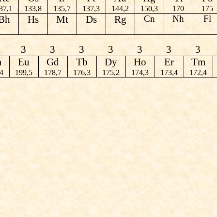
37,1
133,8
135,7
137,3
144,2
150,3
170
175
Bh
Hs
Mt
Ds
Rg
Cn
Nh
Fl
3
3
3
3
3
3
3
m
Eu
Gd
Tb
Dy
Ho
Er
Tm
4
199,5
178,7
176,3
175,2
174,3
173,4
172,4