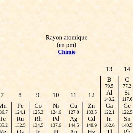
Rayon atomique
(en pm)
Chimie
13
14
B
C
79,5
77,2
Al
Si
7
8
9
10
11
12
143,2
117,6
Mn
Fe
Co
Ni
Cu
Zn
Ga
Ge
36,7
124,1
125,3
124,6
127,8
133,5
122,1
122,5
Tc
Ru
Rh
Pd
Ag
Cd
In
Sn
35,2
132,5
134,5
137,6
144,5
148,9
162,6
140,5
Re
Os
Ir
Pt
Au
Hg
Tl
Pb