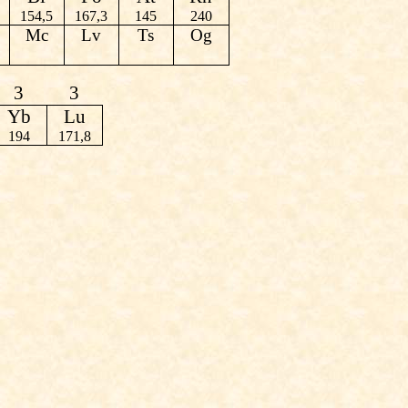
154,5
167,3
145
240
Mc
Lv
Ts
Og
3
3
Yb
Lu
194
171,8