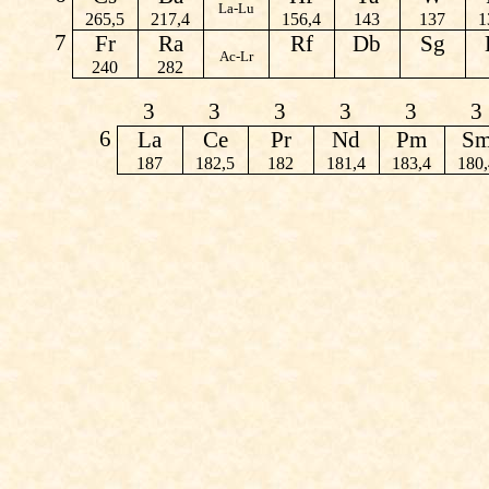
La-Lu
265,5
217,4
156,4
143
137
1
7
Fr
Ra
Rf
Db
Sg
Ac-Lr
240
282
3
3
3
3
3
3
6
La
Ce
Pr
Nd
Pm
S
187
182,5
182
181,4
183,4
180,