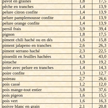
pavot en graines
1,8
17,5
pêche en tranches
1,4
13,9
pelure citron confite
1,4
13,9
pelure pamplemousse confite
1,4
13,9
pelure orange confite
1,4
13,9
persil frais
3,9
39,4
pignon
1,8
17,5
piment chili haché ou en dés
1,6
15,8
piment jalapeno en tranches
2,6
26,3
piment serrano haché
2,3
22,5
pissenlit en feuilles hachées
4,3
43,0
pistache
1,9
19,2
poire avec pelure en tranches
1,4
14,3
poire confite
1,3
12,7
poireau
2,7
26,6
pois cassé
1,2
12,0
pois mange-tout entier
3,8
37,6
pois pigeon
1,6
15,5
pois vert
1,6
16,3
poivre blanc en grain
2,1
20,8