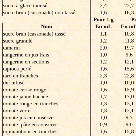
sucre à glace tamisé
2,4
23,7
sucre brun (cassonade) non tassé
1,6
16,3
Pour 1 g
P
Nom
En mL
En m
sucre brun (cassonade) tassé
1,1
10,8
sucre granulé
1,2
11,8
tamarin
2,0
19,7
tangerine en jus frais
1,0
9,6
tangerine en sections
1,2
12,1
tapioca perlé
1,6
15,6
taro en tranches
2,3
22,8
thé infusé
1,0
10,0
tomate cerise rouge
1,6
15,9
tomate jaune hachée
1,7
17,0
tomate rouge en tranches
1,3
13,1
tomate verte
1,3
13,1
tomate jus en conserve
1,0
9,7
tomate pâte en conserve
0,9
9,0
topinambour en tranches
1,6
15,8