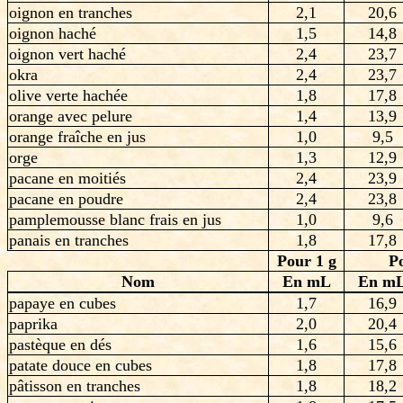
oignon en tranches
2,1
20,6
oignon haché
1,5
14,8
oignon vert haché
2,4
23,7
okra
2,4
23,7
olive verte hachée
1,8
17,8
orange avec pelure
1,4
13,9
orange fraîche en jus
1,0
9,5
orge
1,3
12,9
pacane en moitiés
2,4
23,9
pacane en poudre
2,4
23,8
pamplemousse blanc frais en jus
1,0
9,6
panais en tranches
1,8
17,8
Pour 1 g
P
Nom
En mL
En m
papaye en cubes
1,7
16,9
paprika
2,0
20,4
pastèque en dés
1,6
15,6
patate douce en cubes
1,8
17,8
pâtisson en tranches
1,8
18,2