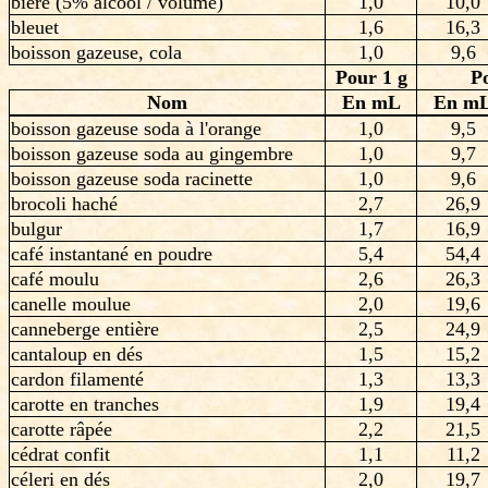
bière (5% alcool / volume)
1,0
10,0
bleuet
1,6
16,3
boisson gazeuse, cola
1,0
9,6
Pour 1 g
P
Nom
En mL
En m
boisson gazeuse soda à l'orange
1,0
9,5
boisson gazeuse soda au gingembre
1,0
9,7
boisson gazeuse soda racinette
1,0
9,6
brocoli haché
2,7
26,9
bulgur
1,7
16,9
café instantané en poudre
5,4
54,4
café moulu
2,6
26,3
canelle moulue
2,0
19,6
canneberge entière
2,5
24,9
cantaloup en dés
1,5
15,2
cardon filamenté
1,3
13,3
carotte en tranches
1,9
19,4
carotte râpée
2,2
21,5
cédrat confit
1,1
11,2
céleri en dés
2,0
19,7