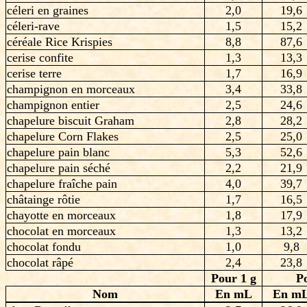
céleri en graines
2,0
19,6
céleri-rave
1,5
15,2
céréale Rice Krispies
8,8
87,6
cerise confite
1,3
13,3
cerise terre
1,7
16,9
champignon en morceaux
3,4
33,8
champignon entier
2,5
24,6
chapelure biscuit Graham
2,8
28,2
chapelure Corn Flakes
2,5
25,0
chapelure pain blanc
5,3
52,6
chapelure pain séché
2,2
21,9
chapelure fraîche pain
4,0
39,7
châtainge rôtie
1,7
16,5
chayotte en morceaux
1,8
17,9
chocolat en morceaux
1,3
13,2
chocolat fondu
1,0
9,8
chocolat râpé
2,4
23,8
Pour 1 g
P
Nom
En mL
En m