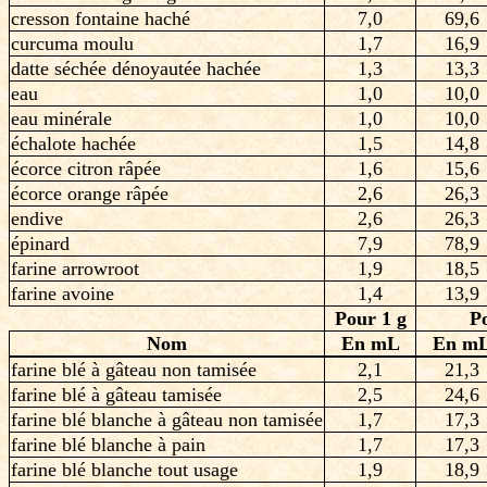
cresson fontaine haché
7,0
69,6
curcuma moulu
1,7
16,9
datte séchée dénoyautée hachée
1,3
13,3
eau
1,0
10,0
eau minérale
1,0
10,0
échalote hachée
1,5
14,8
écorce citron râpée
1,6
15,6
écorce orange râpée
2,6
26,3
endive
2,6
26,3
épinard
7,9
78,9
farine arrowroot
1,9
18,5
farine avoine
1,4
13,9
Pour 1 g
P
Nom
En mL
En m
farine blé à gâteau non tamisée
2,1
21,3
farine blé à gâteau tamisée
2,5
24,6
farine blé blanche à gâteau non tamisée
1,7
17,3
farine blé blanche à pain
1,7
17,3
farine blé blanche tout usage
1,9
18,9