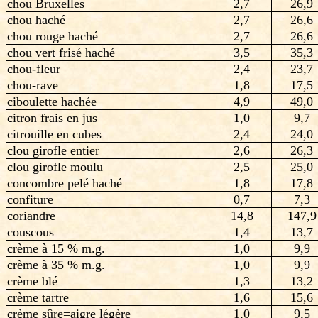
chou Bruxelles
2,7
26,9
chou haché
2,7
26,6
chou rouge haché
2,7
26,6
chou vert frisé haché
3,5
35,3
chou-fleur
2,4
23,7
chou-rave
1,8
17,5
ciboulette hachée
4,9
49,0
citron frais en jus
1,0
9,7
citrouille en cubes
2,4
24,0
clou girofle entier
2,6
26,3
clou girofle moulu
2,5
25,0
concombre pelé haché
1,8
17,8
confiture
0,7
7,3
coriandre
14,8
147,9
couscous
1,4
13,7
crème à 15 % m.g.
1,0
9,9
crème à 35 % m.g.
1,0
9,9
crème blé
1,3
13,2
crème tartre
1,6
15,6
crème sûre=aigre légère
1,0
9,5