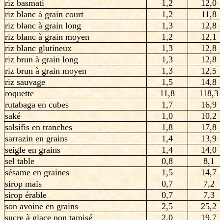
riz basmati
1,2
12,0
riz blanc à grain court
1,2
11,8
riz blanc à grain long
1,3
12,8
riz blanc à grain moyen
1,2
12,1
riz blanc glutineux
1,3
12,8
riz brun à grain long
1,3
12,8
riz brun à grain moyen
1,3
12,5
riz sauvage
1,5
14,8
roquette
11,8
118,3
rutabaga en cubes
1,7
16,9
saké
1,0
10,2
salsifis en tranches
1,8
17,8
sarrazin en grains
1,4
13,9
seigle en grains
1,4
14,0
sel table
0,8
8,1
sésame en graines
1,5
14,7
sirop maïs
0,7
7,2
sirop érable
0,7
7,3
son avoine en grains
2,5
25,2
sucre à glace non tamisé
2,0
19,7