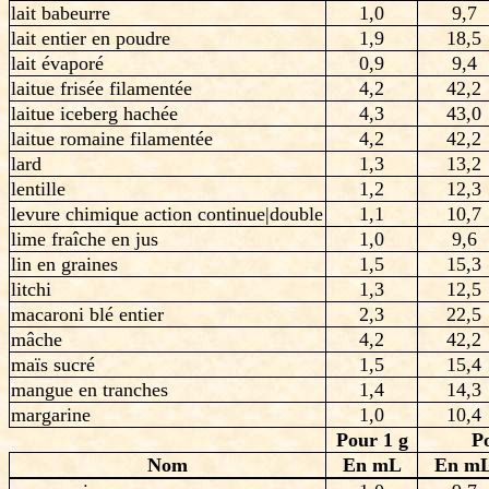
lait babeurre
1,0
9,7
lait entier en poudre
1,9
18,5
lait évaporé
0,9
9,4
laitue frisée filamentée
4,2
42,2
laitue iceberg hachée
4,3
43,0
laitue romaine filamentée
4,2
42,2
lard
1,3
13,2
lentille
1,2
12,3
levure chimique action continue|double
1,1
10,7
lime fraîche en jus
1,0
9,6
lin en graines
1,5
15,3
litchi
1,3
12,5
macaroni blé entier
2,3
22,5
mâche
4,2
42,2
maïs sucré
1,5
15,4
mangue en tranches
1,4
14,3
margarine
1,0
10,4
Pour 1 g
P
Nom
En mL
En m