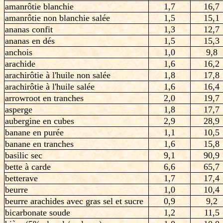
amanrôtie blanchie
1,7
16,7
amanrôtie non blanchie salée
1,5
15,1
ananas confit
1,3
12,7
ananas en dés
1,5
15,3
anchois
1,0
9,8
arachide
1,6
16,2
arachirôtie à l'huile non salée
1,8
17,8
arachirôtie à l'huile salée
1,6
16,4
arrowroot en tranches
2,0
19,7
asperge
1,8
17,7
aubergine en cubes
2,9
28,9
banane en purée
1,1
10,5
banane en tranches
1,6
15,8
basilic sec
9,1
90,9
bette à carde
6,6
65,7
betterave
1,7
17,4
beurre
1,0
10,4
beurre arachides avec gras sel et sucre
0,9
9,2
bicarbonate soude
1,2
11,5