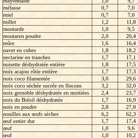
mayonnaise
1,0
9,7
mélasse
0,7
7,0
miel
0,7
7,0
millet
1,2
11,8
moutarde
1,0
9,5
moutaren poudre
2,0
20,4
mûre
1,6
16,4
navet en cubes
1,8
18,2
nectarine en tranches
1,7
17,1
noisette déshydratée entière
1,8
17,5
noix acajou rôtie entière
1,7
17,3
noix coco filamentée
3,0
29,6
noix coco séchée sucrée en flocons
3,2
32,0
noix grenoble déshydratée en moitiées
2,4
23,7
noix du Brésil déshydratée
1,7
16,9
noix en poudre
2,8
27,8
nouilles aux œufs sèches
6,2
62,3
œuf entier dur
1,7
17,4
œuf
1,0
9,6
œuf
1,0
10,2