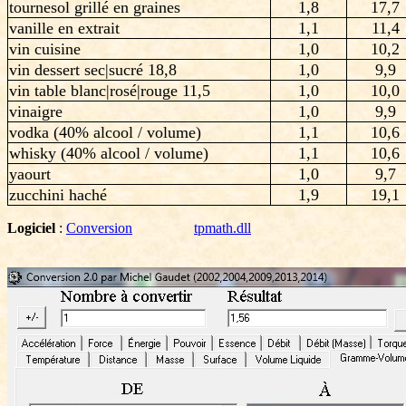
tournesol grillé en graines
1,8
17,7
vanille en extrait
1,1
11,4
vin cuisine
1,0
10,2
vin dessert sec|sucré 18,8
1,0
9,9
vin table blanc|rosé|rouge 11,5
1,0
10,0
vinaigre
1,0
9,9
vodka (40% alcool / volume)
1,1
10,6
whisky (40% alcool / volume)
1,1
10,6
yaourt
1,0
9,7
zucchini haché
1,9
19,1
Logiciel
:
Conversion
tpmath.dll