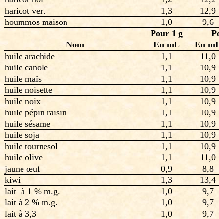
haricot vert
1,3
12,9
hoummos maison
1,0
9,6
Pour 1 g
P
Nom
En mL
En m
huile arachide
1,1
11,0
huile canole
1,1
10,9
huile maïs
1,1
10,9
huile noisette
1,1
10,9
huile noix
1,1
10,9
huile pépin raisin
1,1
10,9
huile sésame
1,1
10,9
huile soja
1,1
10,9
huile tournesol
1,1
10,9
huile olive
1,1
11,0
jaune œuf
0,9
8,8
kiwi
1,3
13,4
lait à 1 % m.g.
1,0
9,7
lait à 2 % m.g.
1,0
9,7
lait à 3,3
1,0
9,7