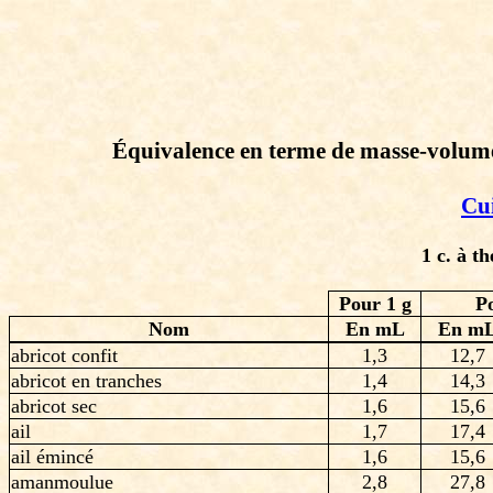
Équivalence en terme de masse-volume 
Cu
1 c. à t
Pour 1 g
P
Nom
En mL
En m
abricot confit
1,3
12,7
abricot en tranches
1,4
14,3
abricot sec
1,6
15,6
ail
1,7
17,4
ail émincé
1,6
15,6
amanmoulue
2,8
27,8