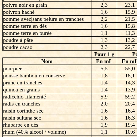
poivre noir en grain
2,3
23,1
poivron haché
1,6
15,9
pomme avec|sans pelure en tranches
2,2
21,5
pomme terre en dés
1,6
15,8
pomme terre en purée
1,1
11,3
poudre à pâte
1,3
13,2
poudre cacao
2,3
22,7
Pour 1 g
P
Nom
En mL
En m
pourpier
5,5
55,0
pousse bambou en conserve
1,8
18,1
prune en tranches
1,4
14,3
quinoa en grains
1,4
13,9
radicchio filamenté
5,9
59,2
radis en tranches
2,0
20,4
raisin corinthe sec
1,6
16,4
raisin sultana sec
1,6
16,3
rhubarbe en dés
1,9
19,4
rhum (40% alcool / volume)
1,1
10,6