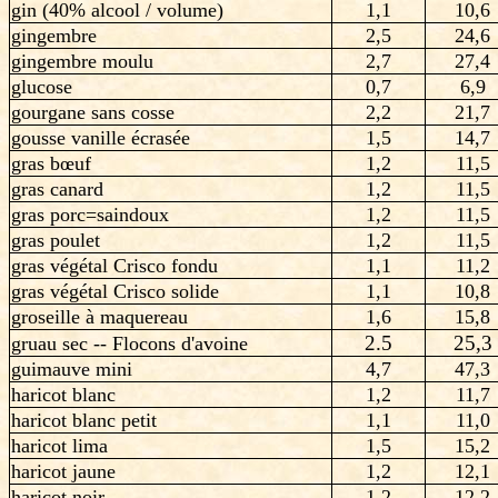
gin (40% alcool / volume)
1,1
10,6
gingembre
2,5
24,6
gingembre moulu
2,7
27,4
glucose
0,7
6,9
gourgane sans cosse
2,2
21,7
gousse vanille écrasée
1,5
14,7
gras bœuf
1,2
11,5
gras canard
1,2
11,5
gras porc=saindoux
1,2
11,5
gras poulet
1,2
11,5
gras végétal Crisco fondu
1,1
11,2
gras végétal Crisco solide
1,1
10,8
groseille à maquereau
1,6
15,8
2.5
25,3
gruau sec -- Flocons d'avoine
guimauve mini
4,7
47,3
haricot blanc
1,2
11,7
haricot blanc petit
1,1
11,0
haricot lima
1,5
15,2
haricot jaune
1,2
12,1
haricot noir
1,2
12,2