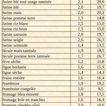
farine blé tout usage tamisée
2,1
20,6
farine blé
2,0
19,7
farine maïs
2,0
20,2
farine pomme terre
1,5
14,8
farine riz blanc
1,5
15,0
farine riz brun
1,5
15,0
farine sarrasin
2,0
19,7
farine seigle
2,6
26,3
farine semoule
1,4
13,5
fécule maïs tamisée
1,9
18,5
fécule pomme terre tamisée
1,7
16,7
fève sèche
1,2
11,8
figue barbarie
1,6
15,9
figue sèche
1,4
14,3
fraise entière
1,6
16,4
framboise
1,9
19,2
framboise congelée
1,0
9,5
fromage bleu émietté
1,8
17,5
fromage brie en tranches
1,6
16,4
fromage cheddar râpé
2,0
19,6