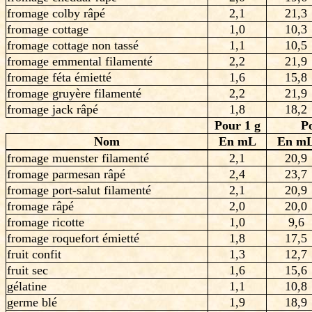
fromage colby râpé
2,1
21,3
fromage cottage
1,0
10,3
fromage cottage non tassé
1,1
10,5
fromage emmental filamenté
2,2
21,9
fromage féta émietté
1,6
15,8
fromage gruyère filamenté
2,2
21,9
fromage jack râpé
1,8
18,2
Pour 1 g
P
Nom
En mL
En m
fromage muenster filamenté
2,1
20,9
fromage parmesan râpé
2,4
23,7
fromage port-salut filamenté
2,1
20,9
fromage râpé
2,0
20,0
fromage ricotte
1,0
9,6
fromage roquefort émietté
1,8
17,5
fruit confit
1,3
12,7
fruit sec
1,6
15,6
gélatine
1,1
10,8
germe blé
1,9
18,9