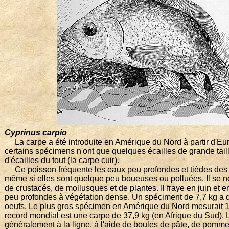
Cyprinus carpio
La carpe a été introduite en Amérique du Nord à partir d'Eu
certains spécimens n'ont que quelques écailles de grande taill
d'écailles du tout (la carpe cuir).
Ce poisson fréquente les eaux peu profondes et tièdes des l
même si elles sont quelque peu boueuses ou polluées. Il se nou
de crustacés, de mollusques et de plantes. Il fraye en juin et e
peu profondes à végétation dense. Un spéciment de 7,7 kg a 
oeufs. Le plus gros spécimen en Amérique du Nord mesurait 1,
record mondial est une carpe de 37,9 kg (en Afrique du Sud).
généralement à la ligne, à l'aide de boules de pâte, de pomme 