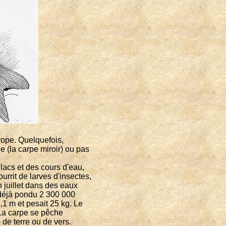
rope. Quelquefois,
e (la carpe miroir) ou pas
acs et des cours d'eau,
rrit de larves d'insectes,
n juillet dans des eaux
déjà pondu 2
300
000
1 m et pesait 25 kg. Le
 La carpe se pêche
de terre ou de vers.