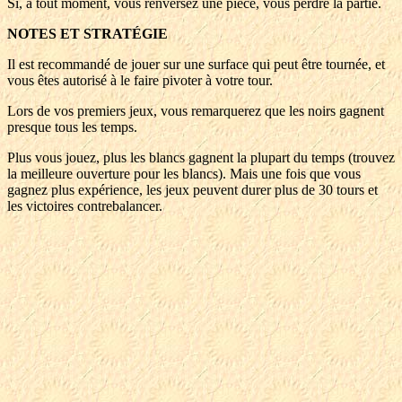
Si, à tout moment, vous renversez une pièce, vous perdre la partie.
NOTES ET STRATÉGIE
Il est recommandé de jouer sur une surface qui peut être tournée, et
vous êtes autorisé à le faire pivoter à votre tour.
Lors de vos premiers jeux, vous remarquerez que les noirs gagnent
presque tous les temps.
Plus vous jouez, plus les blancs gagnent la plupart du temps (trouvez
la meilleure ouverture pour les blancs). Mais une fois que vous
gagnez plus expérience, les jeux peuvent durer plus de 30 tours et
les victoires contrebalancer.