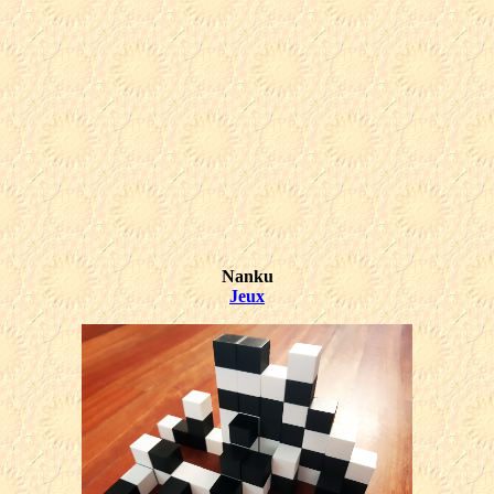
Nanku
Jeux