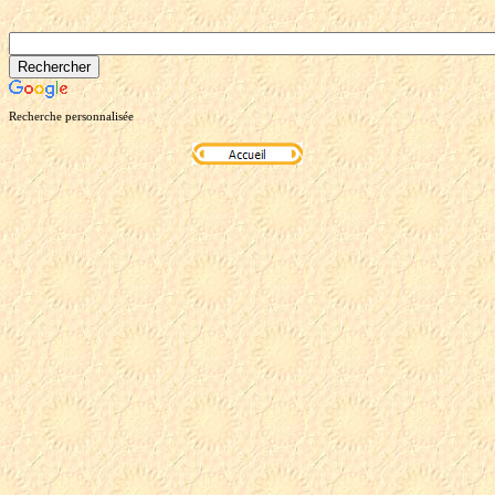
Recherche personnalisée