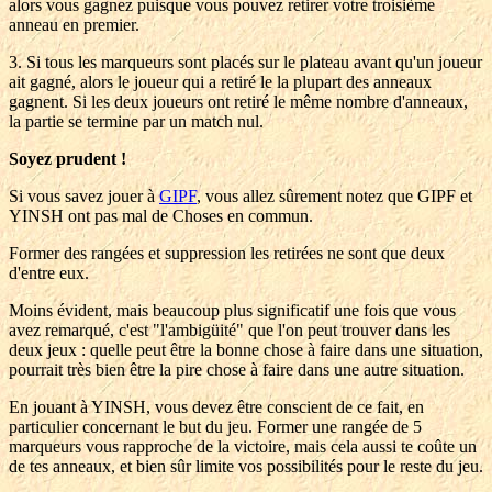
alors vous gagnez puisque vous pouvez retirer votre troisième
anneau en premier.
3. Si tous les marqueurs sont placés sur le plateau avant qu'un joueur
ait gagné, alors le joueur qui a retiré le la plupart des anneaux
gagnent. Si les deux joueurs ont retiré le même nombre d'anneaux,
la partie se termine par un match nul.
Soyez prudent !
Si vous savez jouer à
GIPF
, vous allez sûrement notez que GIPF et
YINSH ont pas mal de Choses en commun.
Former des rangées et suppression les retirées ne sont que deux
d'entre eux.
Moins évident, mais beaucoup plus significatif une fois que vous
avez remarqué, c'est "l'ambigüité" que l'on peut trouver dans les
deux jeux : quelle peut être la bonne chose à faire dans une situation,
pourrait très bien être la pire chose à faire dans une autre situation.
En jouant à YINSH, vous devez être conscient de ce fait, en
particulier concernant le but du jeu. Former une rangée de 5
marqueurs vous rapproche de la victoire, mais cela aussi te coûte un
de tes anneaux, et bien sûr limite vos possibilités pour le reste du jeu.