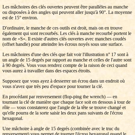
Les mâchoires des clés ouvertes peuvent être parallèles au manche
ou disposées à des angles qui peuvent aller jusqu'à 90°. La moyenne
est de 15° environ.
D'ordinaire, le manche de ces outils est droit, mais on en trouve
également qui sont recourbés. Les clés à manche recourbé portent le
nom de «S». Il existe d'autres clés ouvertes avec manches coudés
(offset handle) pour atteindre les écrous noyés sous une surface.
Les mâchoires d'une des clés que fait voir l'illustration n° 17 sont à
un angle de 15 degrés par rapport au manche et celles de l'autre sont
à 90 degrés. Vous vous rendrez compte de la raison de ceci quand
vous aurez à travailler dans des espaces étroits.
Supposez que vous ayez à desserrer un écrou dans un endroit où
vous n'avez que très peu d'espace pour tourner la clé.
En procédant par renversement (flop-ping the wrench) — en
tournant la clé de manière que chaque face soit en dessous à tour de
rôle — vous constaterez que l'angle de la tête se trouve changé et
qu'elle pourra de la sorte saisir les deux pans suivants de l'écrou
hexagonal.
Une mâchoire à angle de 15 degrés (combinée avec le truc du
renversement) vous permet de tourner l'écrou hexagonal quand le