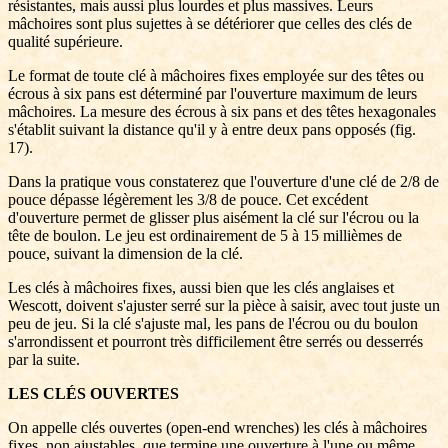
résistantes, mais aussi plus lourdes et plus massives. Leurs
mâchoires sont plus sujettes à se détériorer que celles des clés de
qualité supérieure.
Le format de toute clé à mâchoires fixes employée sur des têtes ou
écrous à six pans est déterminé par l'ouverture maximum de leurs
mâchoires. La mesure des écrous à six pans et des têtes hexagonales
s'établit suivant la distance qu'il y à entre deux pans opposés (fig.
17).
Dans la pratique vous constaterez que l'ouverture d'une clé de 2/8 de
pouce dépasse légèrement les 3/8 de pouce. Cet excédent
d'ouverture permet de glisser plus aisément la clé sur l'écrou ou la
tête de boulon. Le jeu est ordinairement de 5 à 15 millièmes de
pouce, suivant la dimension de la clé.
Les clés à mâchoires fixes, aussi bien que les clés anglaises et
Wescott, doivent s'ajuster serré sur la pièce à saisir, avec tout juste un
peu de jeu. Si la clé s'ajuste mal, les pans de l'écrou ou du boulon
s'arrondissent et pourront très difficilement être serrés ou desserrés
par la suite.
LES CLÉS OUVERTES
On appelle clés ouvertes (open-end wrenches) les clés à mâchoires
fixes, non ajustables, que termine une ouverture à l'une ou même