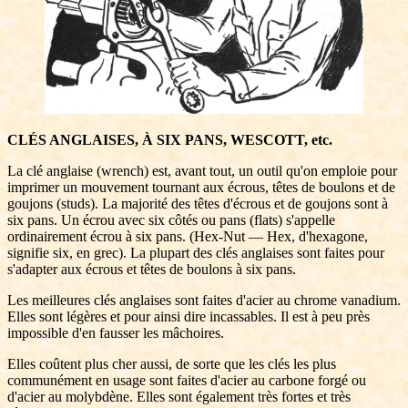
CLÉS ANGLAISES, À SIX PANS, WESCOTT, etc.
La clé anglaise (wrench) est, avant tout, un outil qu'on emploie pour
imprimer un mouvement tournant aux écrous, têtes de boulons et de
goujons (studs). La majorité des têtes d'écrous et de goujons sont à
six pans. Un écrou avec six côtés ou pans (flats) s'appelle
ordinairement écrou à six pans. (Hex-Nut — Hex, d'hexagone,
signifie six, en grec). La plupart des clés anglaises sont faites pour
s'adapter aux écrous et têtes de boulons à six pans.
Les meilleures clés anglaises sont faites d'acier au chrome vanadium.
Elles sont légères et pour ainsi dire incassables. Il est à peu près
impossible d'en fausser les mâchoires.
Elles coûtent plus cher aussi, de sorte que les clés les plus
communément en usage sont faites d'acier au carbone forgé ou
d'acier au molybdène. Elles sont également très fortes et très