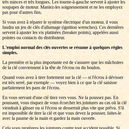
très minces et très longues. Les tourne-à-gauche servent à ajuster les
soupapes de moteur. Maniez-les soigneusement et ne les employez
pas pour d'autres fins.
Si vous avez à réparer le système électrique d'un moteur, il vous
faudra un jeu de clés d'allumage (ignition wrenches). Ces dernières
servent à ajuster les vis platinées (breaker points), appelées aussi
pointes ou contacts du distributeur.
L'emploi normal des clés ouvertes se résume à quelques règles
simples.
La première et la plus importante est de s'assurer que les mâchoires
de la clé conviennent à la tête de l'écrou ou du boulon.
Quand vous avez à tirer fortement sur la clé — si l'écrou à dévisser
est très serré, par exemple — voyez bien à ce que la clé saisisse
parfaitement les pans de l'écrou.
En vous servant d'une clé tirez vers vous. Ne la poussez pas. En
poussant, vous risquez de vous écorcher les jointures au cas où la clé
viendrait à glisser ou si l'écrou se desserrait plus vite que prévu. S'il
est impossible de tirer la clé et que vous devez la pousser, faites-le
avec la paume de la main et gardez la main ouverte.
Cela vous protègera les jointures contre tout accident possible. Si