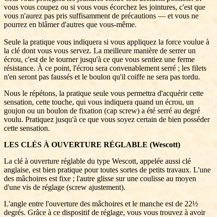
vous vous coupez ou si vous vous écorchez les jointures, c'est que
vous n'aurez pas pris suffisamment de précautions — et vous ne
pourrez en blâmer d'autres que vous-même.
Seule la pratique vous indiquera si vous appliquez la force voulue à
la clé dont vous vous servez. La meilleure manière de serrer un
écrou, c'est de le tourner jusqu'à ce que vous sentiez une ferme
résistance. À ce point, l'écrou sera convenablement serré ; les filets
n'en seront pas faussés et le boulon qu'il coiffe ne sera pas tordu.
Nous le répétons, la pratique seule vous permettra d'acquérir cette
sensation, cette touche, qui vous indiquera quand un écrou, un
goujon ou un boulon de fixation (cap screw) a été serré au degré
voulu. Pratiquez jusqu'à ce que vous soyez certain de bien posséder
cette sensation.
LES CLÉS À OUVERTURE RÉGLABLE (Wescott)
La clé à ouverture réglable du type Wescott, appelée aussi clé
anglaise, est bien pratique pour toutes sortes de petits travaux. L'une
des mâchoires est fixe ; l'autre glisse sur une coulisse au moyen
d'une vis de réglage (screw ajustement).
L'angle entre l'ouverture des mâchoires et le manche est de 22½
degrés. Grâce à ce dispositif de réglage, vous vous trouvez à avoir