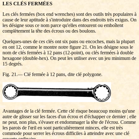
LES CLÉS FERMÉES
Les clés fermées (box end wrenches) sont des outils très populaires à
cause de leur aptitude à s'introduire dans des endroits très exigus. On
les désigne sous ce nom parce qu'elles entourent ou emboîtent
complètement la tête des écrous ou des boulons.
Quelques-unes de ces clés ont six pans ou encoches, mais la plupart
en ont 12, comme le montre notre figure 21. On les désigne sous le
nom de clés fermées à 12 pans (12-point), ou clés fermées à double
hexagone (double-hex). On peut les utiliser avec un jeu minimum de
15 degrés.
Fig. 21.— Clé fermée à 12 pans, dite clé polygone.
Avantages de la clé fermée. Cette clé risque beaucoup moins qu'une
autre de glisser sur les faces d'un écrou et d'échapper ce dernier ; elle
ne peut, non plus, s'évaser et endommager la tête de l'écrou. Comme
les parois de l'œil en sont particulièrement minces, elle est très
commode pour serrer les écrous difficiles à atteindre avec une clé
ouverte ordinaire.