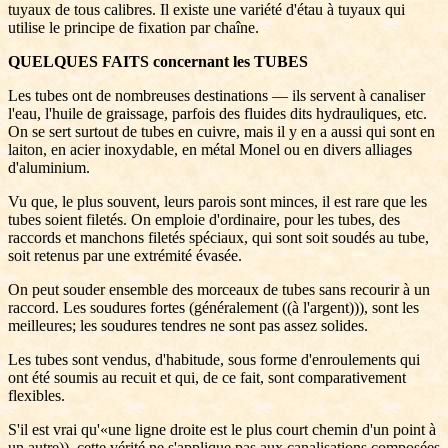
tuyaux de tous calibres. Il existe une variété d'étau à tuyaux qui
utilise le principe de fixation par chaîne.
QUELQUES FAITS concernant les TUBES
Les tubes ont de nombreuses destinations — ils servent à canaliser
l'eau, l'huile de graissage, parfois des fluides dits hydrauliques, etc.
On se sert surtout de tubes en cuivre, mais il y en a aussi qui sont en
laiton, en acier inoxydable, en métal Monel ou en divers alliages
d'aluminium.
Vu que, le plus souvent, leurs parois sont minces, il est rare que les
tubes soient filetés. On emploie d'ordinaire, pour les tubes, des
raccords et manchons filetés spéciaux, qui sont soit soudés au tube,
soit retenus par une extrémité évasée.
On peut souder ensemble des morceaux de tubes sans recourir à un
raccord. Les soudures fortes (généralement ((à l'argent))), sont les
meilleures; les soudures tendres ne sont pas assez solides.
Les tubes sont vendus, d'habitude, sous forme d'enroulements qui
ont été soumis au recuit et qui, de ce fait, sont comparativement
flexibles.
S'il est vrai qu'«une ligne droite est le plus court chemin d'un point à
un autre)), cette vérité ne s'applique pas aux canalisations composées