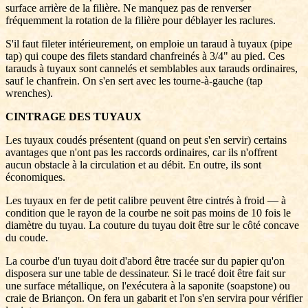
surface arrière de la filière. Ne manquez pas de renverser
fréquemment la rotation de la filière pour déblayer les raclures.
S'il faut fileter intérieurement, on emploie un taraud à tuyaux (pipe
tap) qui coupe des filets standard chanfreinés à 3/4" au pied. Ces
tarauds à tuyaux sont cannelés et semblables aux tarauds ordinaires,
sauf le chanfrein. On s'en sert avec les tourne-à-gauche (tap
wrenches).
CINTRAGE DES TUYAUX
Les tuyaux coudés présentent (quand on peut s'en servir) certains
avantages que n'ont pas les raccords ordinaires, car ils n'offrent
aucun obstacle à la circulation et au débit. En outre, ils sont
économiques.
Les tuyaux en fer de petit calibre peuvent être cintrés à froid — à
condition que le rayon de la courbe ne soit pas moins de 10 fois le
diamètre du tuyau. La couture du tuyau doit être sur le côté concave
du coude.
La courbe d'un tuyau doit d'abord être tracée sur du papier qu'on
disposera sur une table de dessinateur. Si le tracé doit être fait sur
une surface métallique, on l'exécutera à la saponite (soapstone) ou
craie de Briançon. On fera un gabarit et l'on s'en servira pour vérifier