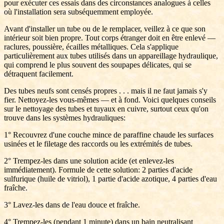
pour exécuter ces essais dans des circonstances analogues à celles
où l'installation sera subséquemment employée.
Avant d'installer un tube ou de le remplacer, veillez à ce que son
intérieur soit bien propre. Tout corps étranger doit en être enlevé —
raclures, poussière, écailles métalliques. Cela s'applique
particulièrement aux tubes utilisés dans un appareillage hydraulique,
qui comprend le plus souvent des soupapes délicates, qui se
détraquent facilement.
Des tubes neufs sont censés propres . . . mais il ne faut jamais s'y
fier. Nettoyez-les vous-mêmes — et à fond. Voici quelques conseils
sur le nettoyage des tubes et tuyaux en cuivre, surtout ceux qu'on
trouve dans les systèmes hydrauliques:
1° Recouvrez d'une couche mince de paraffine chaude les surfaces
usinées et le filetage des raccords ou les extrémités de tubes.
2° Trempez-les dans une solution acide (et enlevez-les
immédiatement). Formule de cette solution: 2 parties d'acide
sulfurique (huile de vitriol), 1 partie d'acide azotique, 4 parties d'eau
fraîche.
3° Lavez-les dans de l'eau douce et fraîche.
4° Trempez-les (pendant 1 minute) dans un bain neutralisant