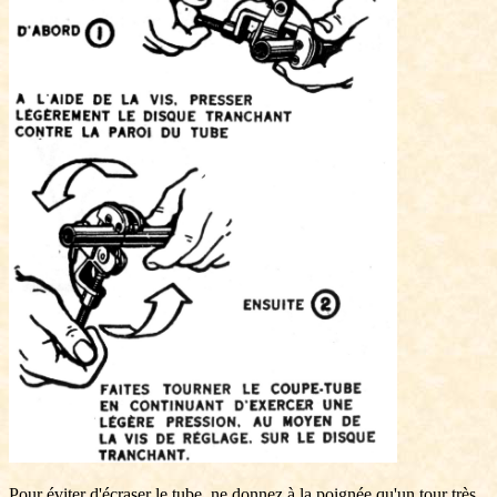
Pour éviter d'écraser le tube, ne donnez à la poignée qu'un tour très