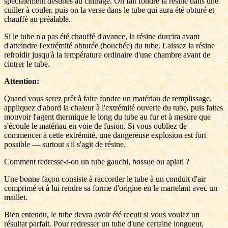
spécialement destinés au cintrage. On fait fondre la résine dans une
cuiller à couler, puis on la verse dans le tube qui aura été obturé et
chauffé au préalable.
Si le tube n'a pas été chauffé d'avance, la résine durcira avant
d'atteindre l'extrémité obturée (bouchée) du tube. Laissez la résine
refroidir jusqu'à la température ordinaire d'une chambre avant de
cintrer le tube.
Attention:
Quand vous serez prêt à faire fondre un matériau de remplissage,
appliquez d'abord la chaleur à l'extrémité ouverte du tube, puis faites
mouvoir l'agent thermique le long du tube au fur et à mesure que
s'écoule le matériau en voie de fusion. Si vous oubliez de
commencer à cette extrémité, une dangereuse explosion est fort
possible — surtout s'il s'agit de résine.
Comment redresse-t-on un tube gauchi, bossue ou aplati ?
Une bonne façon consiste à raccorder le tube à un conduit d'air
comprimé et à lui rendre sa forme d'origine en le martelant avec un
maillet.
Bien entendu, le tube devra avoir été recuit si vous voulez un
résultat parfait. Pour redresser un tube d'une certaine longueur,