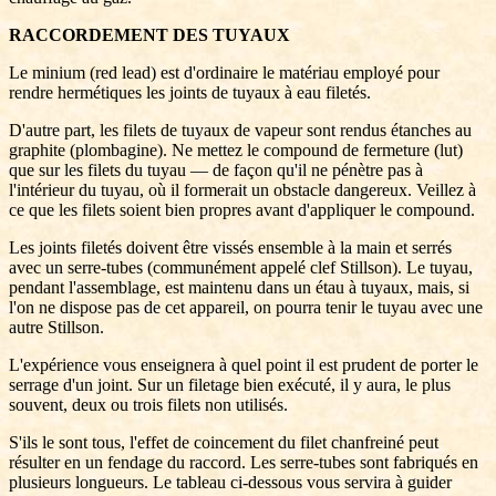
RACCORDEMENT DES TUYAUX
Le minium (red lead) est d'ordinaire le matériau employé pour
rendre hermétiques les joints de tuyaux à eau filetés.
D'autre part, les filets de tuyaux de vapeur sont rendus étanches au
graphite (plombagine). Ne mettez le compound de fermeture (lut)
que sur les filets du tuyau — de façon qu'il ne pénètre pas à
l'intérieur du tuyau, où il formerait un obstacle dangereux. Veillez à
ce que les filets soient bien propres avant d'appliquer le compound.
Les joints filetés doivent être vissés ensemble à la main et serrés
avec un serre-tubes (communément appelé clef Stillson). Le tuyau,
pendant l'assemblage, est maintenu dans un étau à tuyaux, mais, si
l'on ne dispose pas de cet appareil, on pourra tenir le tuyau avec une
autre Stillson.
L'expérience vous enseignera à quel point il est prudent de porter le
serrage d'un joint. Sur un filetage bien exécuté, il y aura, le plus
souvent, deux ou trois filets non utilisés.
S'ils le sont tous, l'effet de coincement du filet chanfreiné peut
résulter en un fendage du raccord. Les serre-tubes sont fabriqués en
plusieurs longueurs. Le tableau ci-dessous vous servira à guider