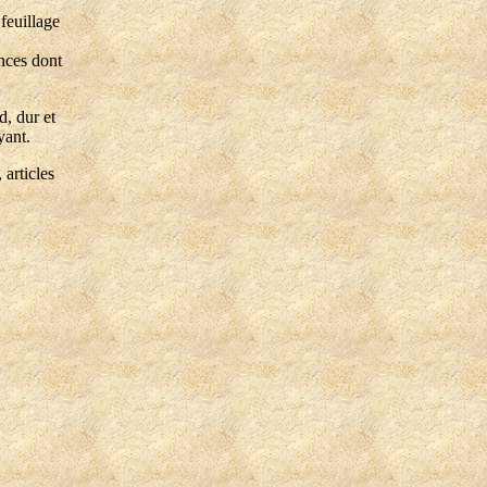
feuillage
nces dont
d, dur et
yant.
 articles