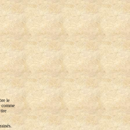
bre le
ie comme
tire
rainés.