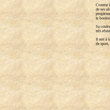
Comme il 
de ses aî
peuplemen
le boulea
Sa couleu
très rési
Il sert à
de sport, 