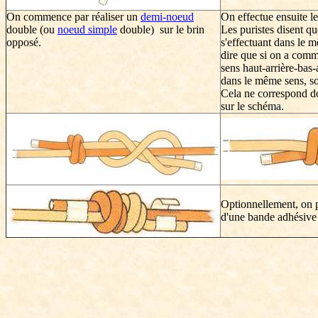
On commence par réaliser un
demi-noeud
On effectue ensuite l
double
(ou
noeud simple
double) sur le brin
Les puristes disent q
opposé.
s'effectuant dans le m
dire que si on a comm
sens haut-arrière-bas-
dans le même sens, soi
Cela ne correspond do
sur le schéma.
Optionnellement, on p
d'une bande adhésive