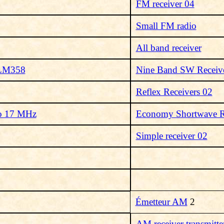
FM receiver 04
Small FM radio
All band receiver
 LM358
Nine Band SW Receiv
Reflex Receivers 02
to 17 MHz
Economy Shortwave R
Simple receiver 02
Émetteur AM
2
AM receiver transmitte