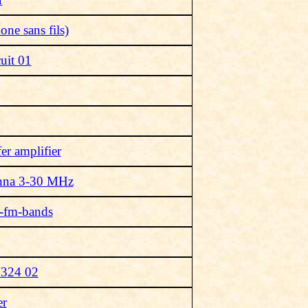
ne sans fils)
uit 01
er amplifier
enna 3-30 MHz
-fm-bands
M324 02
er