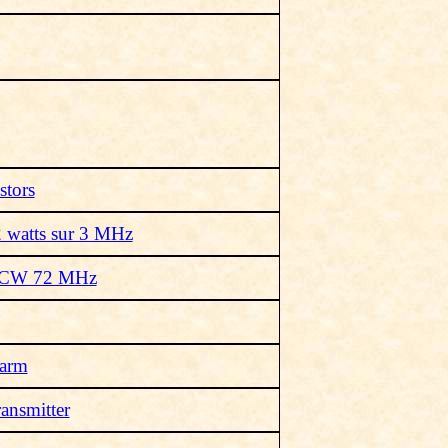
stors
 watts sur 3 MHz
r CW 72 MHz
larm
ansmitter