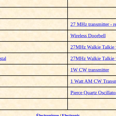
27 MHz transmitter - r
Wireless Doorbell
27MHz Walkie Talkie
tal
27MHz Walkie Talkie w
1W CW transmitter
1 Watt AM CW Transm
Pierce Quartz Oscillato
Électronique
/
Electronic