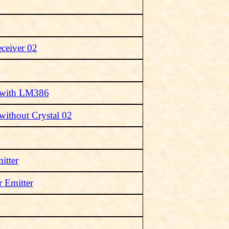
eceiver 02
 with LM386
ithout Crystal 02
itter
r Emitter