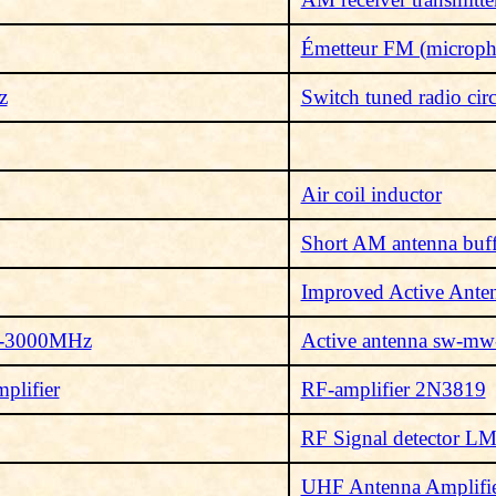
Émetteur FM (micropho
z
Switch tuned radio circ
Air coil inductor
Short AM antenna buff
Improved Active Ant
3-3000MHz
Active antenna sw-mw
lifier
RF-amplifier 2N3819
RF Signal detector L
UHF Antenna Amplifi