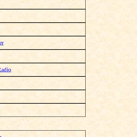
er
adio
r