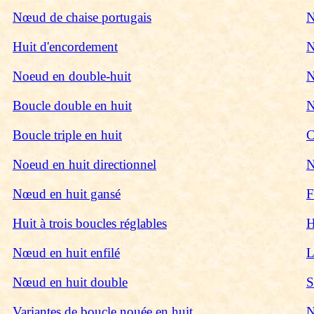
Nœud de chaise portugais
N
Huit d'encordement
N
Noeud en double-huit
N
Boucle double en huit
N
Boucle triple en huit
C
Noeud en huit directionnel
N
Nœud en huit gansé
F
Huit à trois boucles réglables
H
Nœud en huit enfilé
L
Nœud en huit double
S
Variantes de boucle nouée en huit
N