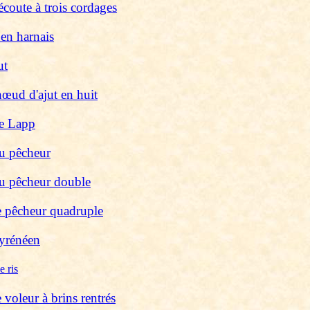
coute à trois cordages
 en harnais
ut
œud d'ajut en huit
e Lapp
u pêcheur
u pêcheur double
 pêcheur quadruple
yrénéen
 ris
voleur à brins rentrés