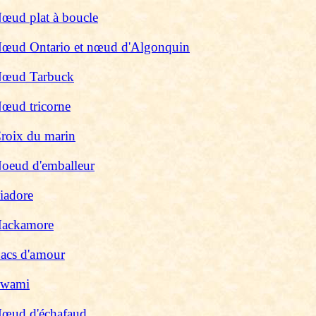
œud plat à boucle
œud Ontario et nœud d'Algonquin
œud Tarbuck
œud tricorne
roix du marin
oeud d'emballeur
iadore
ackamore
acs d'amour
wami
œud d'échafaud