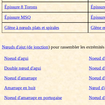
Épissure 8 Torons
Épissur
Épissure MSQ
Épissure
Glène à nœuds plats et spirales
Glène e
Nœuds d'ajut (de jonction
) pour rassembler les extrémité
Noeud d'agui
Noeud d'
Double nœud d'agui
Noeud d'
Noeud d'amarrage
Noeud d'
Amarrage en huit
Nœud d'é
Noeud d'amarrage en portugaise
Noeud d'