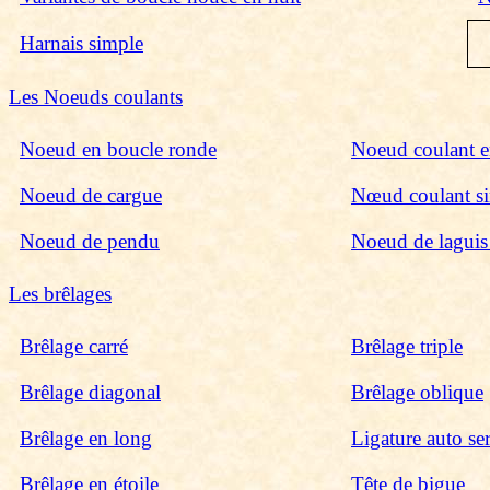
Harnais simple
Les Noeuds coulants
Noeud en boucle ronde
Noeud coulant e
Noeud de cargue
Nœud coulant s
Noeud de pendu
Noeud de laguis 
Les brêlages
Brêlage carré
Brêlage triple
Brêlage diagonal
Brêlage oblique
Brêlage en long
Ligature auto se
Brêlage en étoile
Tête de bigue