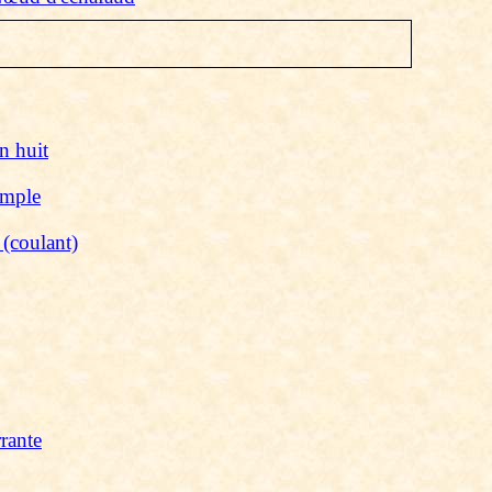
n huit
imple
(coulant)
rrante