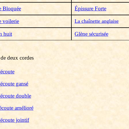
e Bloquée
Épissure Forte
 voilerie
La chaînette anglaise
n huit
Glène sécurisée
s de deux cordes
écoute
écoute gansé
écoute double
coute amélioré
écoute jointif