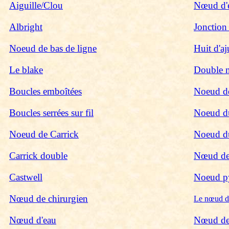
Aiguille/Clou
Nœud d'é
Albright
Jonction
Noeud de bas de ligne
Huit d'aj
Le blake
Double n
Boucles emboîtées
Noeud d
Boucles serrées sur fil
Noeud d
Noeud de Carrick
Noeud d
Carrick double
Nœud de
Castwell
Noeud p
Nœud de chirurgien
Le nœud de
Nœud d'eau
Nœud de 