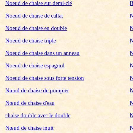
Noeud de chaise sur demi-clé
B
Noeud de chaise de calfat
N
Noeud de chaise en double
N
Noeud de chaise triple
N
Noeud de chaise dans un anneau
N
Noeud de chaise espagnol
N
Noeud de chaise sous forte tension
N
Nœud de chaise de pompier
N
Nœud de chaise d'eau
N
chaise double avec le double
N
Nœud de chaise inuit
N