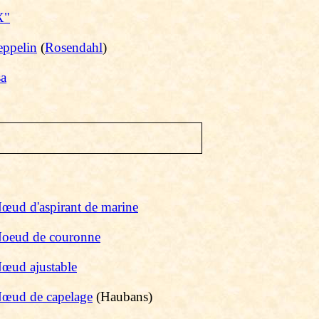
X"
eppelin
(
Rosendahl
)
sa
œud d'aspirant de marine
oeud de couronne
œud ajustable
œud de capelage
(Haubans)