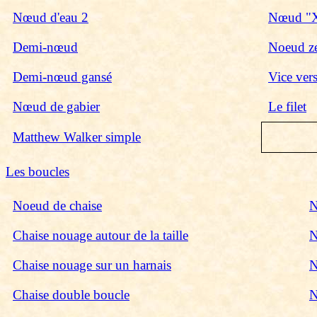
Nœud d'eau 2
Nœud "
Demi-nœud
Noeud z
Demi-nœud gansé
Vice ver
Nœud de gabier
Le filet
Matthew Walker simple
Les boucles
Noeud de chaise
N
Chaise nouage autour de la taille
N
Chaise nouage sur un harnais
N
Chaise double boucle
N